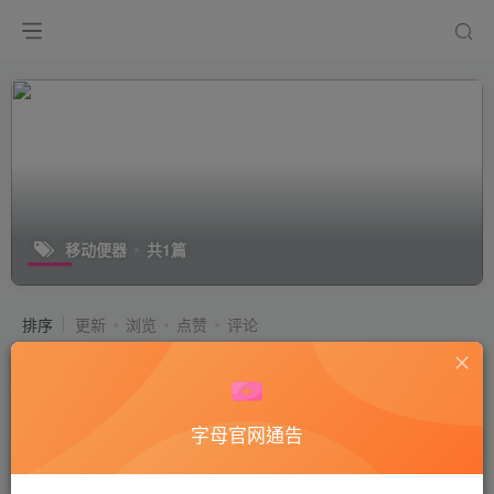
移动便器
共1篇
排序
更新
浏览
点赞
评论
日本Yapoo PG系列视频23_不幸的四
叶草一葉_在线播放
付费视频
50
Yapoo系列
字母官网通告
3年前
6