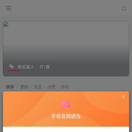
粪尿漏斗
共1篇
排序
更新
浏览
点赞
评论
Yapoo YMD系列79_新畜兽死吧3_之粪
尿漏斗完食马桶溺杀处刑
付费视频
50
Yapoo系列
字母官网通告
3年前
15