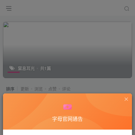
窒息耳光
共1篇
排序
更新
浏览
点赞
评论
【美娜格格】堵嘴闻袜窒息耳光提档挨
揍深喉（盘）
付费阅读
50
国产艾足
字母官网通告
1年前
11