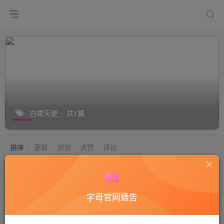
白裙天使
共1篇
排序
更新
浏览
点赞
评论
白裙天使白高跟无意识踩爆蜗牛
付费阅读
50
美欧艾&足
字母官网通告
2年前
7