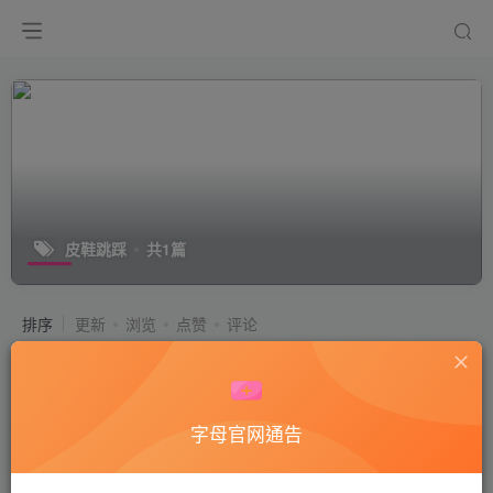
皮鞋跳踩
共1篇
排序
更新
浏览
点赞
评论
【领主老大】皮鞋跳踩，窒息，剁踹体
育生
付费阅读
50
国产艾足
字母官网通告
2年前
14