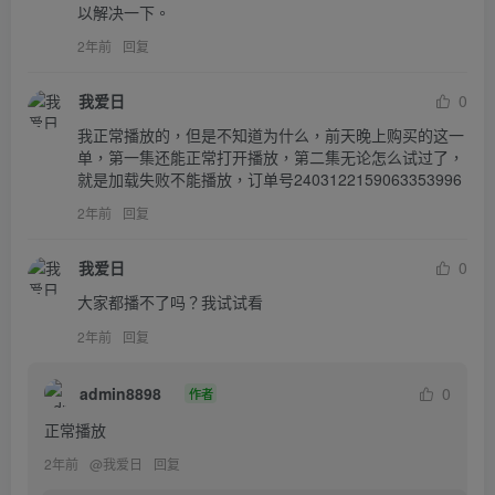
以解决一下。
2年前
回复
我爱日
0
我正常播放的，但是不知道为什么，前天晚上购买的这一
单，第一集还能正常打开播放，第二集无论怎么试过了，
就是加载失败不能播放，订单号2403122159063353996
2年前
回复
我爱日
0
大家都播不了吗？我试试看
2年前
回复
admin8898
0
作者
正常播放
2年前
@
我爱日
回复