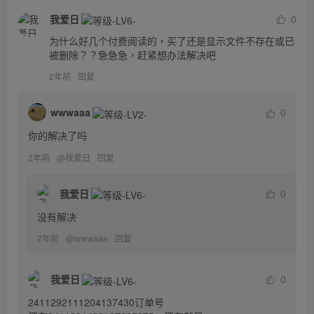
我爱日
0
为什么好几个付费阅读的，买了还是显示文件不存在或已
被删除？？急急急，赶紧想办法解决吧
2年前
回复
wwwaaa
0
你的解决了吗
2年前
@
我爱日
回复
我爱日
0
没有解决
2年前
@
wwwaaa
回复
我爱日
0
2411292111204137430订单号
