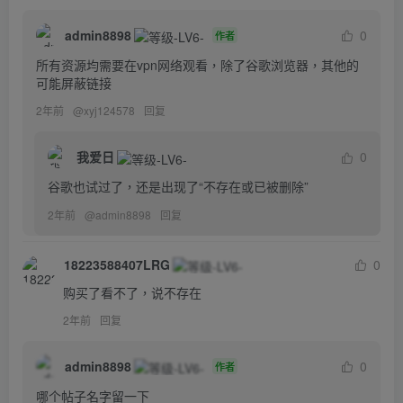
admin8898
0
作者
所有资源均需要在vpn网络观看，除了谷歌浏览器，其他的
可能屏蔽链接
2年前
@
xyj124578
回复
我爱日
0
谷歌也试过了，还是出现了“不存在或已被删除”
2年前
@
admin8898
回复
18223588407LRG
0
购买了看不了，说不存在
2年前
回复
admin8898
0
作者
哪个帖子名字留一下