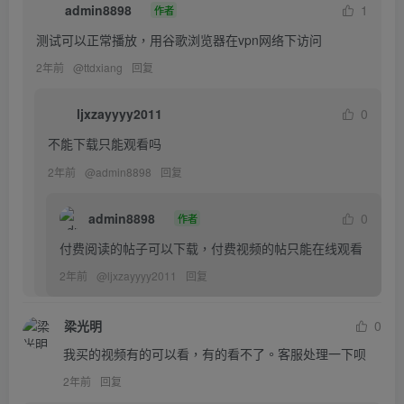
admin8898
1
作者
测试可以正常播放，用谷歌浏览器在vpn网络下访问
2年前
@
ttdxiang
回复
ljxzayyyy2011
0
不能下载只能观看吗
2年前
@
admin8898
回复
admin8898
0
作者
付费阅读的帖子可以下载，付费视频的帖只能在线观看
2年前
@
ljxzayyyy2011
回复
梁光明
0
我买的视频有的可以看，有的看不了。客服处理一下呗
2年前
回复