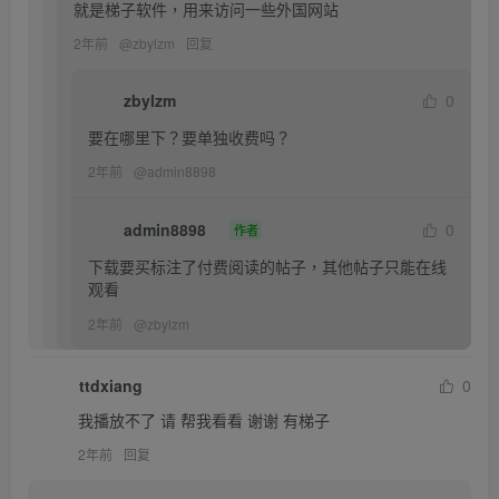
就是梯子软件，用来访问一些外国网站
2年前
@
zbylzm
回复
zbylzm
0
要在哪里下？要单独收费吗？
2年前
@
admin8898
admin8898
0
作者
下载要买标注了付费阅读的帖子，其他帖子只能在线
观看
2年前
@
zbylzm
ttdxiang
0
我播放不了 请 帮我看看 谢谢 有梯子
2年前
回复