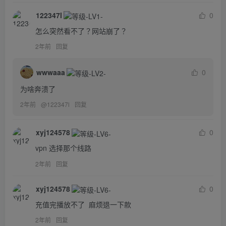
122347l
0
怎么突然看不了？网站崩了？
2年前
回复
wwwaaa
0
为啥奔溃了
2年前
@
122347l
回复
xyj124578
0
vpn 选择那个线路
2年前
回复
xyj124578
0
充值完播放不了  麻烦退一下款
2年前
回复