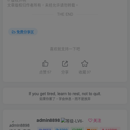
©
版权声明
文章版权归作者所有，未经允许请勿转载。
THE END
免费分享区
喜欢就支持一下吧
点赞
57
分享
收藏
37
If you get tired, learn to rest, not to quit.
如果你累了，学会休息，而不是放弃
admin8898
关注
8653
3702
235
441
1159W+