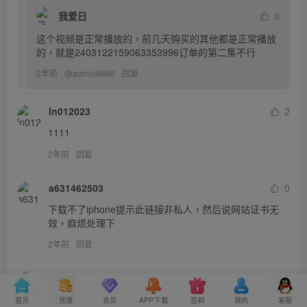
我爱日
0
这个视频是正常播放的，前几天购买的其他都是正常播放
的，就是2403122159063353996订单的第二集不行
2年前
@
admin8898
回复
ln012023
2
1111
2年前
回复
a631462503
0
下载不了iphone提示此链接非私人，然后说网站证书无
效，麻烦处理下
2年前
回复
yyyyy
1
播放不了
首页
充值
会员
APP下载
签到
我的
客服