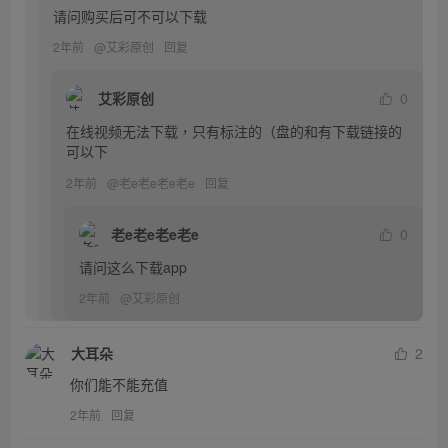
请问购买后可不可以下载
2年前
@
艾彩原创
回复
艾彩原创
0
在线视频无法下载，只有标注的（盘的和有下载链接的
可以下
2年前
@
老e老e老e老e
回复
老e老e老e老e
0
请问这么下载app
2年前
@
艾彩原创
大耳朵
2
你们能不能充值
2年前
回复