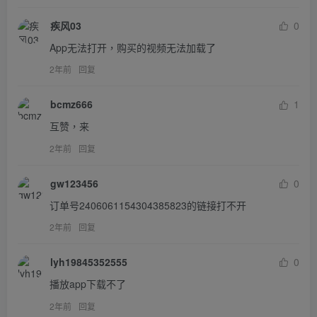
疾风03
0
App无法打开，购买的视频无法加载了
2年前
回复
bcmz666
1
互赞，来
2年前
回复
gw123456
0
订单号2406061154304385823的链接打不开
2年前
回复
lyh19845352555
0
播放app下载不了
2年前
回复