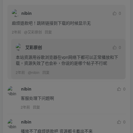
nibin
0
麻烦退款吧！跳转链接到下载的时候显示无
2年前
@
艾彩原创
回复
艾彩原创
0
本站资源用谷歌浏览器在vpn网络下都可以正常播放和下
载，资源失效了也会补，你说的是哪个帖子不行呢
2年前
@
nibin
回复
nibin
0
客服处理下问题啊
2年前
回复
nibin
0
播放不了麻烦退款吧 资源都卡着出不来