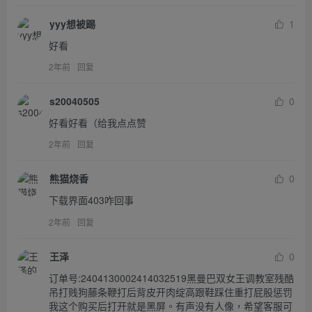
yyy想被踢
1
好看
2年前
回复
s20040505
0
好看好看（给我点点赞
2年前
回复
熊猫烧香
0
下载界面403咋回事
2年前
回复
王泽
0
订单号:2404130002414032519黑曼巴双女王调教室残酷
吊打贱狗藤条鞭打后背皮开肉绽高跟鞋踩住重打屁股惩罚
我这个购买后打开就是黑屏。有声没有人像，希望客服可