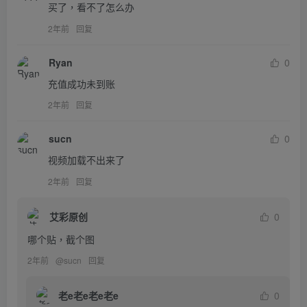
买了，看不了怎么办
2年前
回复
Ryan
0
充值成功未到账
2年前
回复
sucn
0
视频加载不出来了
2年前
回复
艾彩原创
0
哪个贴，截个图
2年前
@
sucn
回复
老e老e老e老e
0