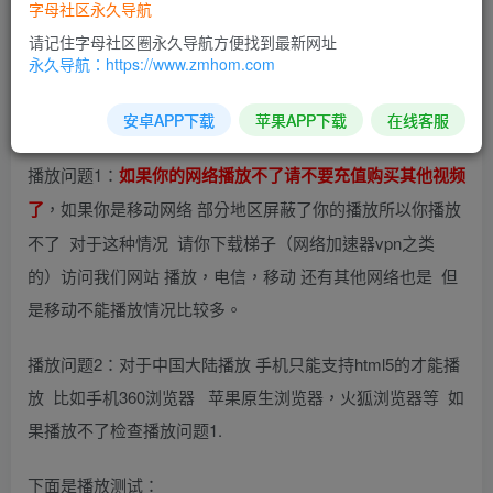
字母社区永久导航
免费试看区 不能播放请对照下面问题 如果还是不能播放请不
请记住字母社区圈永久导航方便找到最新网址
永久导航：https://www.zmhom.com
要充值
关于播放不了 一般是下面两个问题：
安卓APP下载
苹果APP下载
在线客服
播放问题1：
如果你的网络播放不了请不要充值购买其他视频
，如果你是移动网络 部分地区屏蔽了你的播放所以你播放
了
不了 对于这种情况 请你下载梯子（网络加速器vpn之类
的）访问我们网站 播放，电信，移动 还有其他网络也是 但
是移动不能播放情况比较多。
播放问题2：对于中国大陆播放 手机只能支持html5的才能播
放 比如手机360浏览器 苹果原生浏览器，火狐浏览器等 如
果播放不了检查播放问题1.
下面是播放测试：